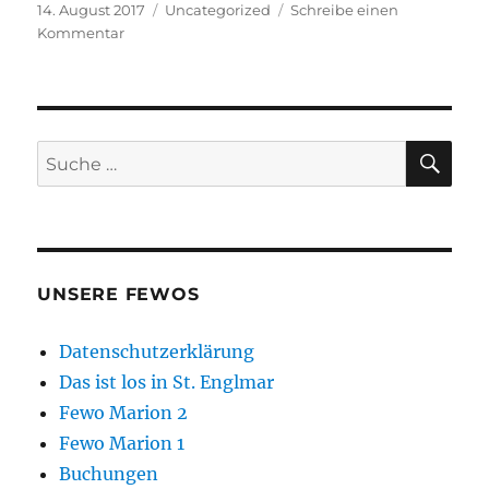
Veröffentlicht
Kategorien
14. August 2017
Uncategorized
Schreibe einen
am
zu
Kommentar
Nützliche
Links
SU
Suche
nach:
UNSERE FEWOS
Datenschutzerklärung
Das ist los in St. Englmar
Fewo Marion 2
Fewo Marion 1
Buchungen