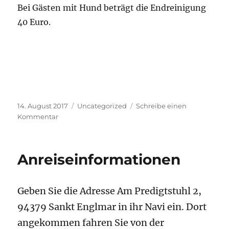
Bei Gästen mit Hund beträgt die Endreinigung
40 Euro.
Veröffentlicht
Kategorien
14. August 2017
Uncategorized
Schreibe einen
am
zu
Kommentar
Unsere
Preise
für
Anreiseinformationen
Marion1
Geben Sie die Adresse Am Predigtstuhl 2,
94379 Sankt Englmar in ihr Navi ein. Dort
angekommen fahren Sie von der