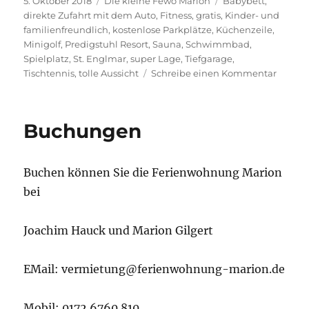
5. Oktober 2018
Die kleine Fewo Marion
Babybett
,
am
direkte Zufahrt mit dem Auto
,
Fitness
,
gratis
,
Kinder- und
familienfreundlich
,
kostenlose Parkplätze
,
Küchenzeile
,
Minigolf
,
Predigstuhl Resort
,
Sauna
,
Schwimmbad
,
Spielplatz
,
St. Englmar
,
super Lage
,
Tiefgarage
,
zu
Tischtennis
,
tolle Aussicht
Schreibe einen Kommentar
Fewo
Marion
1
Buchungen
Buchen können Sie die Ferienwohnung Marion
bei
Joachim Hauck und Marion Gilgert
EMail: vermietung@ferienwohnung-marion.de
Mobil: 0172 6760 810