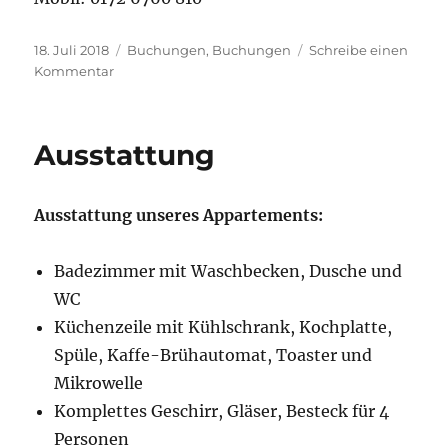
Veröffentlicht
Kategorien
18. Juli 2018
Buchungen
,
Buchungen
Schreibe einen
am
zu
Kommentar
Buchungen
Ausstattung
Ausstattung unseres Appartements:
Badezimmer mit Waschbecken, Dusche und
WC
Küchenzeile mit Kühlschrank, Kochplatte,
Spüle, Kaffe-Brühautomat, Toaster und
Mikrowelle
Komplettes Geschirr, Gläser, Besteck für 4
Personen