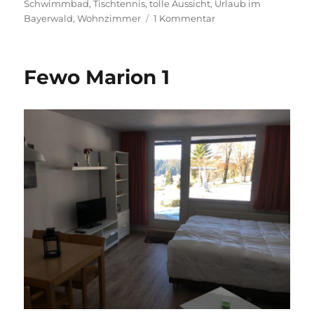
Schwimmbad
,
Tischtennis
,
tolle Aussicht
,
Urlaub im
zu
Bayerwald
,
Wohnzimmer
1 Kommentar
Fewo
Marion
2
Fewo Marion 1