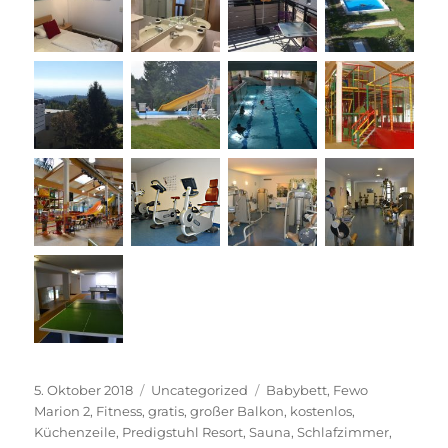
Veröffentlicht
Kategorien
Schlagwörter
5. Oktober 2018
Uncategorized
Babybett
,
Fewo
am
Marion 2
,
Fitness
,
gratis
,
großer Balkon
,
kostenlos
,
Küchenzeile
,
Predigstuhl Resort
,
Sauna
,
Schlafzimmer
,