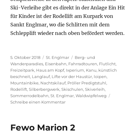
Ski-Verleihe gibt es direkt in der Anlage Ein Hit
für Kinder ist der Rodellift am Kurpark von
Sankt Englmar, wo die Schlitten mit dem
Schlepplift wieder nach oben befördert werden.
Veröffentlicht
Kategorien
Schlagwörter
5. Oktober 2018
St. Englmar
Berg- und
am
Wanderparadies
,
Eisenbahn
,
Fahrradtouren
,
Flutlicht
,
Freizeitpark
,
Haus am Kopf
,
Ixperium
,
Kanu
,
künstlich
beschneit
,
Langlauf
,
Lifte vor der Haustür
,
loipen
,
Mountainbike
,
Nachtskilauf
,
Pröller Predigtstuhl
,
Rodellift
,
Silberbergwerk
,
Skischulen
,
Skiverleih
,
Sommerrodelbahn
,
St. Englmar
,
Waldwipfelweg
zu
Schreibe einen Kommentar
Das
ist
los
Fewo Marion 2
in
St.