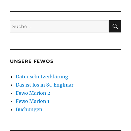
Marion
2
SU
Suche
nach:
UNSERE FEWOS
Datenschutzerklärung
Das ist los in St. Englmar
Fewo Marion 2
Fewo Marion 1
Buchungen