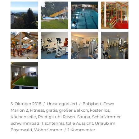
Veröffentlicht
Kategorien
Schlagwörter
5. Oktober 2018
Uncategorized
Babybett
,
Fewo
am
Marion 2
,
Fitness
,
gratis
,
großer Balkon
,
kostenlos
,
Küchenzeile
,
Predigstuhl Resort
,
Sauna
,
Schlafzimmer
,
Schwimmbad
,
Tischtennis
,
tolle Aussicht
,
Urlaub im
zu
Bayerwald
,
Wohnzimmer
1 Kommentar
Fewo