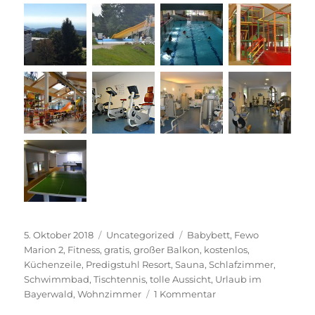
Veröffentlicht
Kategorien
Schlagwörter
5. Oktober 2018
Uncategorized
Babybett
,
Fewo
am
Marion 2
,
Fitness
,
gratis
,
großer Balkon
,
kostenlos
,
Küchenzeile
,
Predigstuhl Resort
,
Sauna
,
Schlafzimmer
,
Schwimmbad
,
Tischtennis
,
tolle Aussicht
,
Urlaub im
zu
Bayerwald
,
Wohnzimmer
1 Kommentar
Fewo