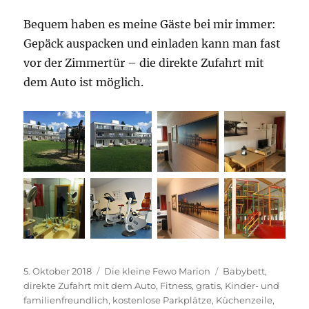
Bequem haben es meine Gäste bei mir immer:
Gepäck auspacken und einladen kann man fast
vor der Zimmertür – die direkte Zufahrt mit
dem Auto ist möglich.
Veröffentlicht
Kategorien
Schlagwörter
5. Oktober 2018
Die kleine Fewo Marion
Babybett
,
am
direkte Zufahrt mit dem Auto
,
Fitness
,
gratis
,
Kinder- und
familienfreundlich
,
kostenlose Parkplätze
,
Küchenzeile
,