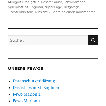
Minigolf
,
Predigstuhl Resort
,
Sauna
,
Schwimmbad
,
Spielplatz
,
St. Englmar
,
super Lage
,
Tiefgarage
,
zu
Tischtennis
,
tolle Aussicht
Schreibe einen Kommentar
Fewo
Marion
1
SU
Suche
nach:
UNSERE FEWOS
Datenschutzerklärung
Das ist los in St. Englmar
Fewo Marion 2
Fewo Marion 1