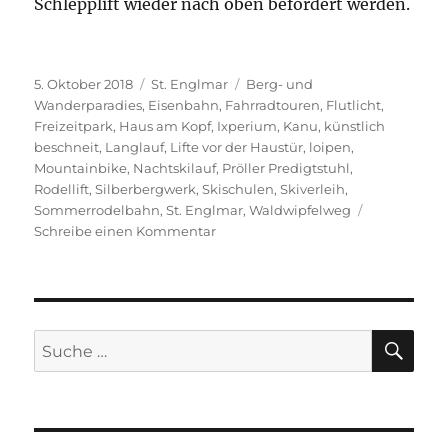
Schlepplift wieder nach oben befördert werden.
Veröffentlicht
Kategorien
Schlagwörter
5. Oktober 2018
St. Englmar
Berg- und
am
Wanderparadies
,
Eisenbahn
,
Fahrradtouren
,
Flutlicht
,
Freizeitpark
,
Haus am Kopf
,
Ixperium
,
Kanu
,
künstlich
beschneit
,
Langlauf
,
Lifte vor der Haustür
,
loipen
,
Mountainbike
,
Nachtskilauf
,
Pröller Predigtstuhl
,
Rodellift
,
Silberbergwerk
,
Skischulen
,
Skiverleih
,
Sommerrodelbahn
,
St. Englmar
,
Waldwipfelweg
zu
Schreibe einen Kommentar
Das
ist
los
in
St.
SU
Suche
Englmar
nach: