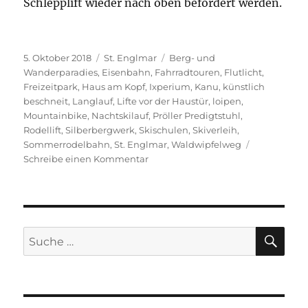
Schlepplift wieder nach oben befördert werden.
Veröffentlicht
Kategorien
Schlagwörter
5. Oktober 2018
St. Englmar
Berg- und
am
Wanderparadies
,
Eisenbahn
,
Fahrradtouren
,
Flutlicht
,
Freizeitpark
,
Haus am Kopf
,
Ixperium
,
Kanu
,
künstlich
beschneit
,
Langlauf
,
Lifte vor der Haustür
,
loipen
,
Mountainbike
,
Nachtskilauf
,
Pröller Predigtstuhl
,
Rodellift
,
Silberbergwerk
,
Skischulen
,
Skiverleih
,
Sommerrodelbahn
,
St. Englmar
,
Waldwipfelweg
zu
Schreibe einen Kommentar
Das
ist
los
in
St.
SU
Suche
Englmar
nach: